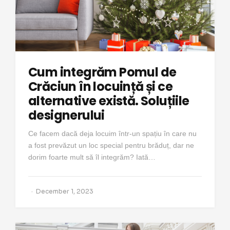
Cum integrăm Pomul de
Crăciun în locuință și ce
alternative există. Soluțiile
designerului
Ce facem dacă deja locuim într-un spațiu în care nu
a fost prevăzut un loc special pentru brăduț, dar ne
dorim foarte mult să îl integrăm? Iată…
December 1, 2023