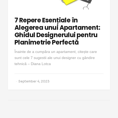
7 Repere Esențiale în
Alegerea unui Apartament:
Ghidul Designerului pentru
Planimetrie Perfectă
Înainte de a cumpăra un apartament, citește care
sunt cele 7 sugestii ale unui designer cu gândire
tehnică – Diana Lotca
September 4, 2023