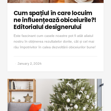
Cum spațiul în care locuim
ne influențează obiceiurile?!
Editorialul designerului
Este fascinant cum casele noastre pot fi atât aliatul
nostru în obținerea rezultatelor dorite, cât și cel mai
rău împotrivitor în calea dezvoltării obiceiurilor bune!
January 2, 2024