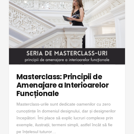
Masterclass: Principii de
Amenajare a Interioarelor
Funcționale
Masterclass-urile sunt dedicate oamenilor cu zero
cunoștințe în domeniul designului, dar și designerilor
începători. Îmi place să explic lucruri complexe prin
exemple, ilustrații, termeni simpli, astfel încât să fie
pe înțelesul tuturor…