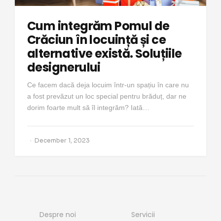
Cum integrăm Pomul de
Crăciun în locuință și ce
alternative există. Soluțiile
designerului
Ce facem dacă deja locuim într-un spațiu în care nu
a fost prevăzut un loc special pentru brăduț, dar ne
dorim foarte mult să îl integrăm? Iată…
December 1, 2023
Despre noi
Servicii