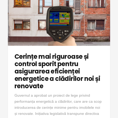
Cerințe mai riguroase și
control sporit pentru
asigurarea eficienței
energetice a clădirilor noi și
renovate
Guvernul a aprobat un proiect de lege privind
performanța energetică a clădirilor, care are ca scop
introducerea de cerințe minime pentru imobilele noi
și renovate. Inițiativa legislativă transpune directiva