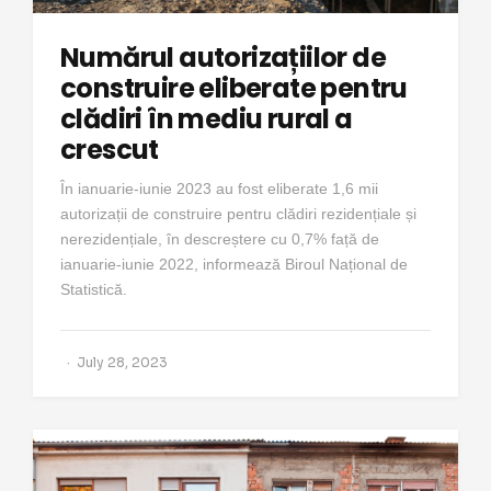
Numărul autorizațiilor de
construire eliberate pentru
clădiri în mediu rural a
crescut
În ianuarie-iunie 2023 au fost eliberate 1,6 mii
autorizații de construire pentru clădiri rezidențiale și
nerezidențiale, în descreștere cu 0,7% față de
ianuarie-iunie 2022, informează Biroul Național de
Statistică.
July 28, 2023