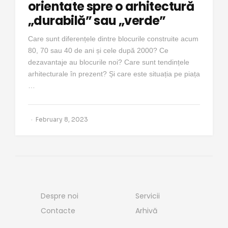
orientate spre o arhitectură
„durabilă” sau „verde”
Care sunt diferențele dintre blocurile construite acum
80, 70 sau 40 de ani și cele după 2000? Ce
dezavantaje au blocurile noi? Care sunt tendințele
arhitecturale în prezent? Și care este situația pe piața
…
February 8, 2023
Despre noi
Servicii
Contacte
Arhivă