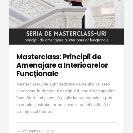
Masterclass: Principii de
Amenajare a Interioarelor
Funcționale
Masterclass-urile sunt dedicate oamenilor cu zero
cunoștințe în domeniul designului, dar și designerilor
începători. Îmi place să explic lucruri complexe prin
exemple, ilustrații, termeni simpli, astfel încât să fie
pe înțelesul tuturor…
November 6, 2023