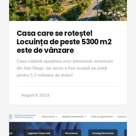
Casa care se rotește!
Locuința de peste 5300 m2
este de vânzare
Casa rotativă aparținea unor pensionari americani
din San Diego, iac acum a fost scoasă pe piață
pentru 5.3 milioane de dolari!
August 8, 2023