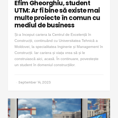
Efim Gheorghiu, student
UTM: Ar fi bine să existe mai
multe proiecte în comun cu
mediul de business
Și-a început cariera la Centrul de Excelență în
Construcții, continuând cu Universitatea Tehnică a
Moldovei, la specialitatea Inginerie și Management în
Construcții. Iar cariera și viața vrea să și le
construiască aici, acasă. În continuare, povestește
un student în domeniul construcțiilor.
September 14, 2023