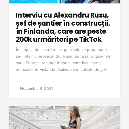
Interviu cu Alexandru Rusu,
șef de șantier în construcții,
în Finlanda, care are peste
200k urmăritori pe TikTok
În timp ce dați scroll infinit pe tiktok, se prea poate
să-l întâlniți pe Alexandru Rusu, un tânăr originar din
satul Petrești, raionul Ungheni, care locuiește și
muncește în Finlanda. Activează în calitate de șef…
November 9, 2023