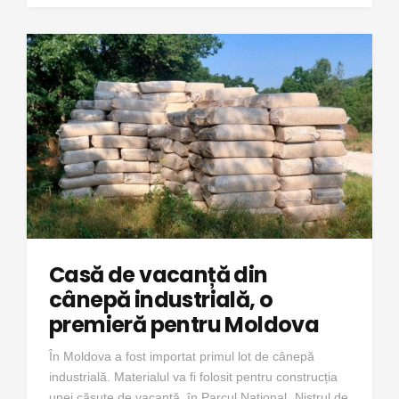
Casă de vacanță din
cânepă industrială, o
premieră pentru Moldova
În Moldova a fost importat primul lot de cânepă
industrială. Materialul va fi folosit pentru construcția
unei căsuțe de vacanță, în Parcul Național „Nistrul de