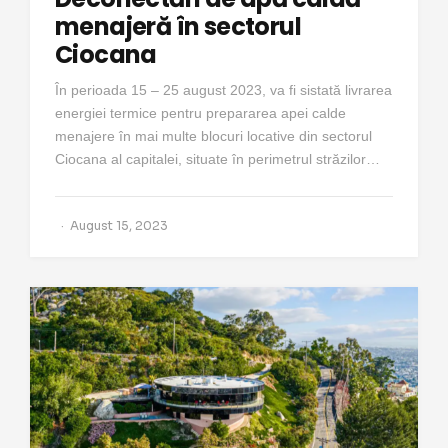
menajeră în sectorul
Ciocana
În perioada 15 – 25 august 2023, va fi sistată livrarea
energiei termice pentru prepararea apei calde
menajere în mai multe blocuri locative din sectorul
Ciocana al capitalei, situate în perimetrul străzilor…
August 15, 2023