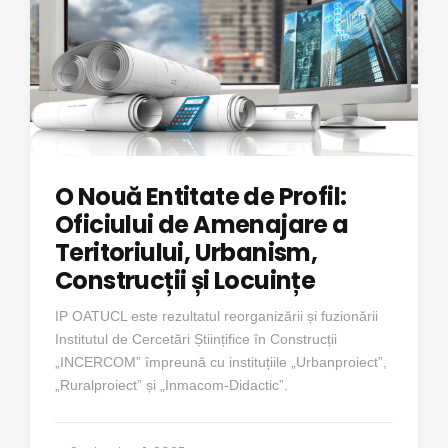
O Nouă Entitate de Profil:
Oficiului de Amenajare a
Teritoriului, Urbanism,
Construcții și Locuințe
IP OATUCL este rezultatul reorganizării și fuzionării
Institutul de Cercetări Științifice în Construcții
„INCERCOM” împreună cu instituțiile „Urbanproiect”,
„Ruralproiect” și „Inmacom-Didactic”.