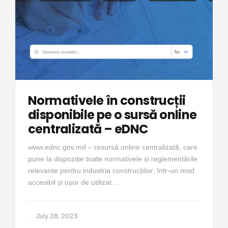
Normativele în construcții
disponibile pe o sursă online
centralizată – eDNC
www.ednc.gov.md – resursă online centralizată, care
pune la dispoziție toate normativele și reglementările
relevante pentru industria construcțiilor, într-un mod
accesibil și ușor de utilizat…
July 28, 2023