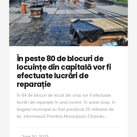
În peste 80 de blocuri de
locuințe din capitală vor fi
efectuate lucrări de
reparație
În 84 de blocuri de locuit din oraș vor fi efectuate
lucrări de reparație în anul curent. În acest scop, în
bugetul municipal au fost prevăzuți 25 milioane de
lei, informează Primăria Municipiului Chișinău…
June 30, 2023