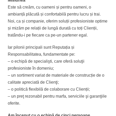
Misiunea
Este să creăm, cu oameni și pentru oameni, o
ambianță plăcută și confortabilă pentru lucru și trai.
Noi, ca și companie, oferim soluții profesioniste optime
și mizăm pe relații de lungă durată cu toți Clienții,
tratându-i pe fiecare ca pe-un partener egal.
Iar pilonii principali sunt Reputația și
Responsabilitatea, fundamentate pe:
– o echipă de specialişti, care oferă soluţii
profesioniste în domeniu;
– un sortiment variat de materiale de construcție de o
calitate apreciată de Clienţi;
– o politică flexibilă de colaborare cu Clienții;
– un preţ rezonabil pentru marfa, serviciile şi garanţiile
oferite.
Am început cu o echipă de cinci persoane