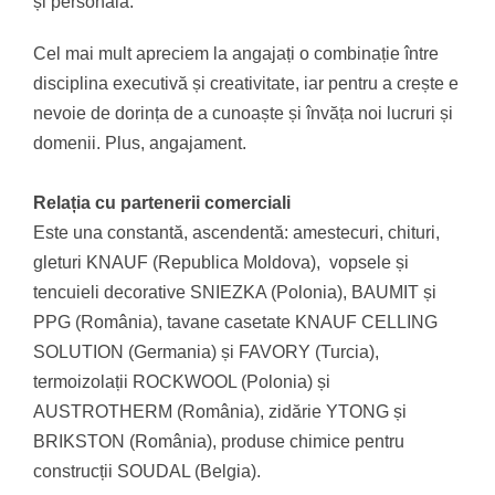
și personală.
Cel mai mult apreciem la angajați o combinație între
disciplina executivă și creativitate, iar pentru a crește e
nevoie de dorința de a cunoaște și învăța noi lucruri și
domenii. Plus, angajament.
Relația cu partenerii comerciali
Este una constantă, ascendentă: amestecuri, chituri,
gleturi KNAUF (Republica Moldova), vopsele și
tencuieli decorative SNIEZKA (Polonia), BAUMIT și
PPG (România), tavane casetate KNAUF CELLING
SOLUTION (Germania) și FAVORY (Turcia),
termoizolații ROCKWOOL (Polonia) și
AUSTROTHERM (România), zidărie YTONG și
BRIKSTON (România), produse chimice pentru
construcții SOUDAL (Belgia).