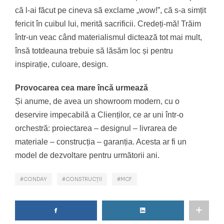
că l-ai făcut pe cineva să exclame „wow!”, că s-a simțit
fericit în cuibul lui, merită sacrificii. Credeți-mă! Trăim
într-un veac când materialismul dictează tot mai mult,
însă totdeauna trebuie să lăsăm loc și pentru
inspirație, culoare, design.
Provocarea cea mare încă urmează
Și anume, de avea un showroom modern, cu o
deservire impecabilă a Clienților, ce ar uni într-o
orchestră: proiectarea – designul – livrarea de
materiale – construcția – garanția. Acesta ar fi un
model de dezvoltare pentru următorii ani.
CONDAY
CONSTRUCȚII
MCF