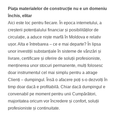
Piața materialelor de construcție nu e un domeniu
închis, elitar
Aici este loc pentru fiecare. În epoca internetului, a
creșterii potențialului financiar și posibilităților de
circulație, a aduce niște marfă în Moldova e relativ
ușor. Alta e întrebarea – ce e mai departe? În lipsa
unor investiții substanțiale în sisteme de vânzări și
livrare, certificare și oferire de soluții profesioniste,
menținerea unor stocuri permanente, mulți folosesc
doar instrumentul cel mai simplu pentru a atrage
Clienți – dumpingul. Însă o afacere poți s-o dezvolți în
timp doar dacă e profitabilă. Chiar dacă dumpingul e
convenabil pe moment pentru unii Cumpărători,
majoritatea oricum vor încredere și confort, soluții
profesioniste și continuitate.