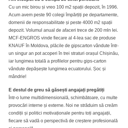
Cu un mic birou și vreo 100 m2 spații depozit, în 1996.
Acum avem peste 90 colegi împărțiți pe departamente,
domenii de responsabilitate și peste 4000 m2 spații
depozit. Volumul anual de afaceri trece de 200 mln lei.
MCF-ENGROS vinde fiecare al 4-lea sac de produse
KNAUF în Moldova, plăcile de gipscarton vândute într-
un singur an pot acoperi în trei straturi orașul Chișinău,
iar lungimea totală a profilelor pentru gips-carton
vândute depășește lungimea ecuatorului. Șoc și
mândrie!
E destul de greu să găsești angajați pregătiți
Într-o lume multidimensională, schimbătoare, cu multe
provocări interne și externe. Noi ne străduim să creăm
condiții și politici motivaționale pentru toți angajații,
fiecare să vadă o perspectivă de creștere profesională