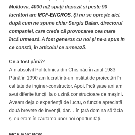
Moldova, 4000 m2 spații depozit și peste 90
lucrători are
MCF-ENGROS
. Și nu se oprește aici,
după cum ne spune chiar Sergiu Balan, directorul
companiei, care crede că provocarea cea mare
încă urmează. A fost generos cu noi și ne-a spus în
ce constă, în articolul ce urmează.
Ce a fost până?
Am absolvit Politehnica din Chișinău în anul 1983.
Până în 1990 am lucrat într-un institut de proiectări în
calitate de inginer-constructor. Apoi, încă șase ani am
avut diferite funcții la o uzină constructoare de mașini.
Aveam deja o experiență de lucru, o funcție apreciată,
două brevete de invenții, dar… în țară domina sărăcia
și eu eram în căutarea unor noi oportunități.
MCF-ENGROS