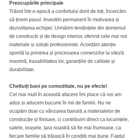
Preocupările principale
Trăind într-o epocă a confortului dorit de toți, încercăm
să ținem pasul. Investim permanent în motivarea și
dezvoltarea echipei. Urmărim tendințele din domeniul
de construcții și de design interior, oferind cele mai noi
materiale și soluții profesioniste. Acordăm atenție
sporită la primirea și procesarea comenzilor la viteză
maximă, trasabilitatea lor, garanțiile de calitate și
durabilitate.
Cheltuiți bani pe comoditate, nu pe efecte!
Cel mai mult în această afacere îmi place că noi am
adus și aducem bucurie în mii de familii. Nu ne
ocupăm doar cu vânzarea banală a materialelor de
construcție și finisare, ci contribuim direct ca locuințele,
satele, orașele, țara noastră să fie mai frumoase, ca
fiecare familie să trăiască în condiții mai bune. Faptul