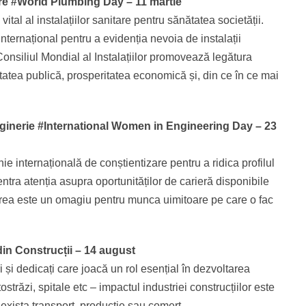
tare #World Plumbing Day – 11 martie
vital al instalațiilor sanitare pentru sănătatea societății.
nternațional pentru a evidenția nevoia de instalații
Consiliul Mondial al Instalațiilor promovează legătura
ătatea publică, prosperitatea economică și, din ce în ce mai
Inginerie #International Women in Engineering Day – 23
e internațională de conștientizare pentru a ridica profilul
entra atenția asupra oportunităților de carieră disponibile
oarea este un omagiu pentru munca uimitoare pe care o fac
 din Construcții – 14 august
și dedicați care joacă un rol esențial în dezvoltarea
ostrăzi, spitale etc – impactul industriei construcțiilor este
r exista transport, producție sau comerț.