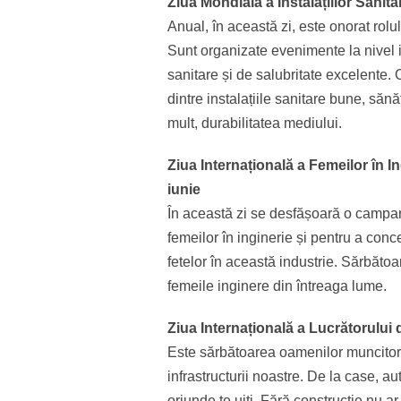
Ziua Mondială a Instalațiilor Sani
Anual, în această zi, este onorat rolul 
Sunt organizate evenimente la nivel i
sanitare și de salubritate excelente. 
dintre instalațiile sanitare bune, săn
mult, durabilitatea mediului.
Ziua Internațională a Femeilor în 
iunie
În această zi se desfășoară o campani
femeilor în inginerie și pentru a conc
fetelor în această industrie. Sărbăt
femeile inginere din întreaga lume.
Ziua Internațională a Lucrătorului
Este sărbătoarea oamenilor muncitori 
infrastructurii noastre. De la case, aut
oriunde te uiți. Fără construcție nu a