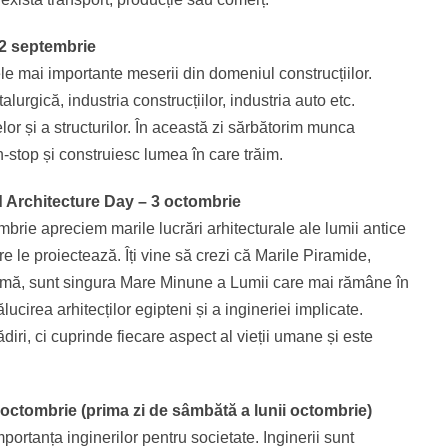
12 septembrie
ele mai importante meserii din domeniul construcțiilor.
lurgică, industria construcțiilor, industria auto etc.
or și a structurilor. În această zi sărbătorim munca
on-stop și construiesc lumea în care trăim.
d Architecture Day – 3 octombrie
ombrie apreciem marile lucrări arhitecturale ale lumii antice
e le proiectează. Îți vine să crezi că Marile Piramide,
urmă, sunt singura Mare Minune a Lumii care mai rămâne în
cirea arhitecților egipteni și a ingineriei implicate.
diri, ci cuprinde fiecare aspect al vieții umane și este
.
 octombrie (prima zi de sâmbătă a lunii octombrie)
portanța inginerilor pentru societate. Inginerii sunt