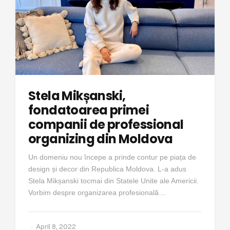
Stela Mikșanski,
fondatoarea primei
companii de professional
organizing din Moldova
Un domeniu nou începe a prinde contur pe piața de
design și decor din Republica Moldova. L-a adus
Stela Mikșanski tocmai din Statele Unite ale Americii.
Vorbim despre organizarea profesională…
April 8, 2022