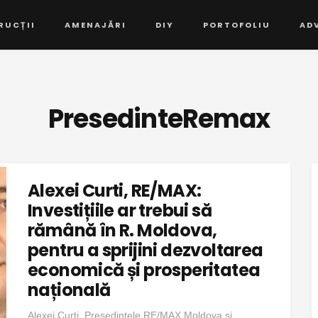
RUCȚII
AMENAJĂRI
DIY
PORTOFOLIU
AD
PresedinteRemax
Alexei Curti, RE/MAX:
Investițiile ar trebui să
rămână în R. Moldova,
pentru a sprijini dezvoltarea
economică și prosperitatea
națională
Alexei Curti, Președintele RE/MAX Moldova și