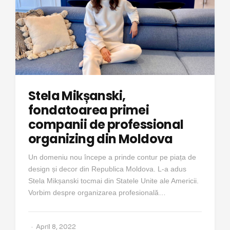
Stela Mikșanski,
fondatoarea primei
companii de professional
organizing din Moldova
Un domeniu nou începe a prinde contur pe piața de
design și decor din Republica Moldova. L-a adus
Stela Mikșanski tocmai din Statele Unite ale Americii.
Vorbim despre organizarea profesională…
April 8, 2022