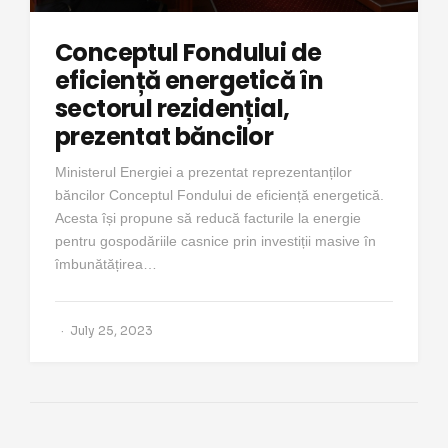
Conceptul Fondului de
eficiență energetică în
sectorul rezidențial,
prezentat băncilor
Ministerul Energiei a prezentat reprezentanților
băncilor Conceptul Fondului de eficiență energetică.
Acesta își propune să reducă facturile la energie
pentru gospodăriile casnice prin investiții masive în
îmbunătățirea…
July 25, 2023