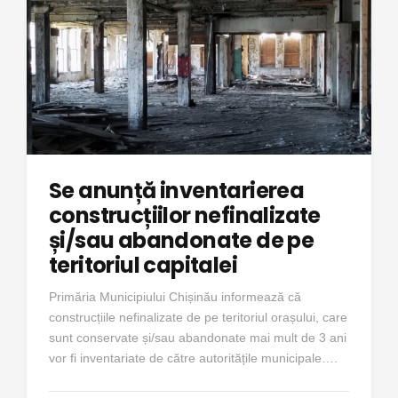
Se anunță inventarierea
construcțiilor nefinalizate
și/sau abandonate de pe
teritoriul capitalei
Primăria Municipiului Chișinău informează că
construcțiile nefinalizate de pe teritoriul orașului, care
sunt conservate și/sau abandonate mai mult de 3 ani
vor fi inventariate de către autoritățile municipale….