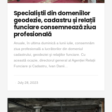
Specialiștii din domeniilor
geodezie, cadastru și relații
funciare consemnează ziua
profesională
Anuale, în ultima duminică a lunii iulie, consemnăm
ziua profesională a lucrătorilor din domeniul
cadastrului, geodeziei şi relaţiilor funciare. Cu
această ocazie, directorul general al Agenției Relații
Funciare și Cadastru, Ivan Danii…
July 28, 2023