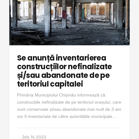
Se anunță inventarierea
construcțiilor nefinalizate
și/sau abandonate de pe
teritoriul capitalei
Primăria Municipiului Chișinău informează că
construcțiile nefinalizate de pe teritoriul orașului, care
sunt conservate și/sau abandonate mai mult de 3 ani
vor fi inventariate de către autoritățile municipale….
July 14, 2023