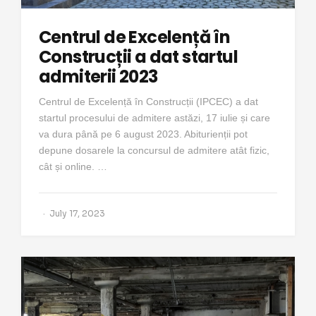
Centrul de Excelență în
Construcții a dat startul
admiterii 2023
Centrul de Excelență în Construcții (IPCEC) a dat
startul procesului de admitere astăzi, 17 iulie și care
va dura până pe 6 august 2023. Abiturienții pot
depune dosarele la concursul de admitere atât fizic,
cât și online. …
July 17, 2023