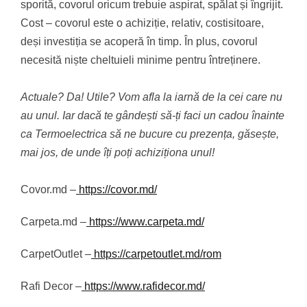
sporită, covorul oricum trebuie aspirat, spălat și îngrijit.
Cost – covorul este o achiziție, relativ, costisitoare,
deși investiția se acoperă în timp. În plus, covorul
necesită niște cheltuieli minime pentru întreținere.
Actuale? Da! Utile? Vom afla la iarnă de la cei care nu
au unul. Iar dacă te gândești să-ți faci un cadou înainte
ca Termoelectrica să ne bucure cu prezența, găsește,
mai jos, de unde îți poți achiziționa unul!
Covor.md –
https://covor.md/
Carpeta.md –
https://www.carpeta.md/
CarpetOutlet –
https://carpetoutlet.md/rom
Rafi Decor –
https://www.rafidecor.md/