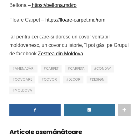
Bellona –
https://bellona.md/ro
Floare Carpet –
https://floare-carpet.md/rom
Iar pentru cei care-și doresc un covor veritabil
moldovenesc, un covor cu istorie, îl pot găsi pe Grupul
de facebook
Zestrea din Moldova
.
AMENAJĂRI
CARPET
CARPETA
CONDAY
COVOARE
COVOR
DECOR
DESIGN
MOLDOVA
Articole asemănătoare