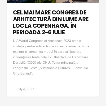
CEL MAI MARE CONGRES DE
ARHITECTURĂ DIN LUME ARE
LOC LA COPENHAGA, ÎN
PERIOADA 2-6 IULIE
UIA World Congress of Architects 2023 este o
invitație pentru arhitecții din întreaga lume pentru a
explora și comunica modul în care arhitectura
influențează toate cele 17 Obiective de Dezvoltare
Durabilă (ODD) ale ONU. Tema principală a
congresului este „Sustainable Futures – Leave No
One Behind”.
July 3, 2023