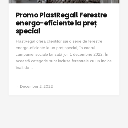
Promo PlastRegal! Ferestre
energo-eficiente la preț
special
PlastRegal oferă clienților săi o serie de ferestre
energo-eficiente la un preț special, în cadrul
campaniei sociale lansată joi, 1 decembrie 2022. În
această categorie sunt incluse ferestrele cu un indice
înalt de…
December 2, 2022