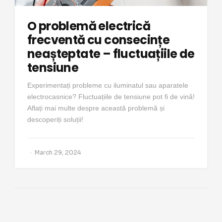
O problemă electrică
frecventă cu consecințe
neașteptate – fluctuațiile de
tensiune
Experimentați probleme cu iluminatul sau aparatele
electrocasnice? Fluctuațiile de tensiune pot fi de vină!
Aflați mai multe despre această problemă și
descoperiți soluții!
March 29, 2024