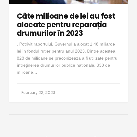
Câte milioane de lei au fost
alocate pentru reparația
drumurilor în 2023
. Potrivit raportului, Guvernul a alocat 1,48 miliarde
lei în fondul rutier pentru anul 2023. Dintre acestea,
828 de milioane se preconizează a fi utilizate pentru
întreținerea drumurilor publice naționale, 338 de
milioane…
February 22, 2023