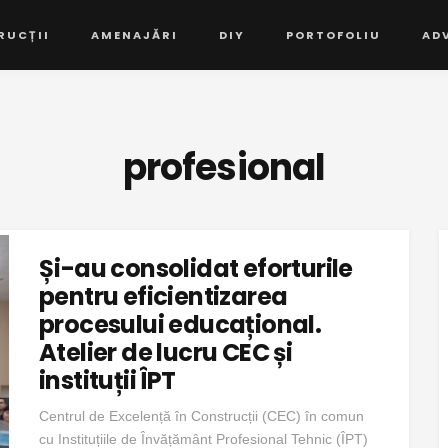
RUCȚII
AMENAJĂRI
DIY
PORTOFOLIU
AD
profesional
Și-au consolidat eforturile
pentru eficientizarea
procesului educațional.
Atelier de lucru CEC și
instituții ÎPT
Centrul de Excelență în Construcții (CEC) în comun
cu Instituțiile de Învățământ Profesional Tehnic (ÎPT)