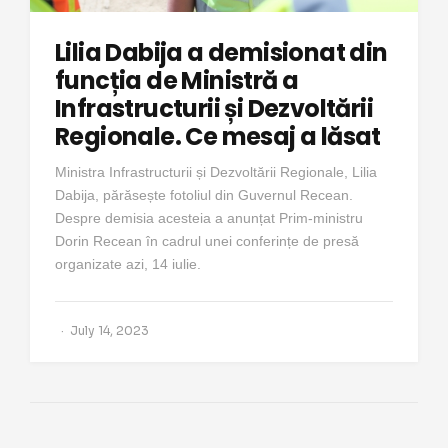
Lilia Dabija a demisionat din
funcția de Ministră a
Infrastructurii și Dezvoltării
Regionale. Ce mesaj a lăsat
Ministra Infrastructurii și Dezvoltării Regionale, Lilia
Dabija, părăsește fotoliul din Guvernul Recean.
Despre demisia acesteia a anunțat Prim-ministru
Dorin Recean în cadrul unei conferințe de presă
organizate azi, 14 iulie.
July 14, 2023