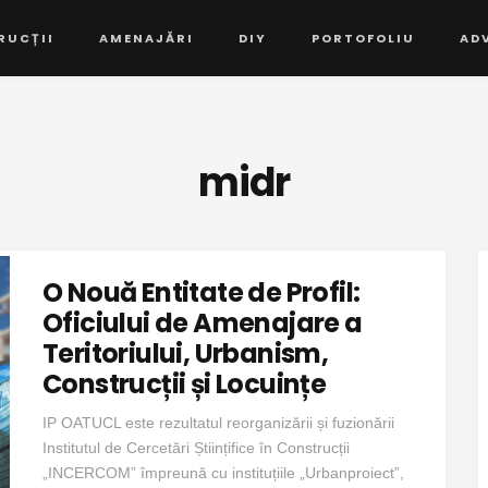
RUCȚII
AMENAJĂRI
DIY
PORTOFOLIU
AD
midr
O Nouă Entitate de Profil:
Oficiului de Amenajare a
Teritoriului, Urbanism,
Construcții și Locuințe
IP OATUCL este rezultatul reorganizării și fuzionării
Institutul de Cercetări Științifice în Construcții
„INCERCOM” împreună cu instituțiile „Urbanproiect”,