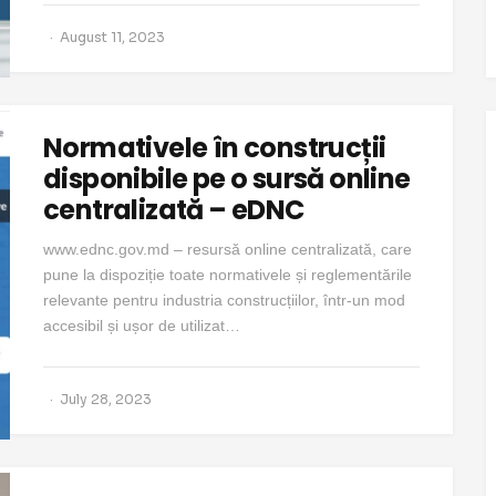
August 11, 2023
Normativele în construcții
disponibile pe o sursă online
centralizată – eDNC
www.ednc.gov.md – resursă online centralizată, care
pune la dispoziție toate normativele și reglementările
relevante pentru industria construcțiilor, într-un mod
accesibil și ușor de utilizat…
July 28, 2023