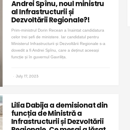
Andrei Spînu, noul ministru
al Infrastructurii și
Dezvoltării Regionale?!
Prim-ministrul Dorin Recean a înaintat candidatura
celor trei șefi de ministere. Iar candidatul pentru
Ministerul Infrastructurii și Dezvoltării Regionale s-a
dovedit a fi Andrei Spînu, care a deținut aceeași
funcție și în guvernul Gavrilița.
July 17, 2023
Lilia Dabija a demisionat din
funcția de Ministră a
Infrastructurii și Dezvoltării
Regionale. Ce mesaj a lăsat