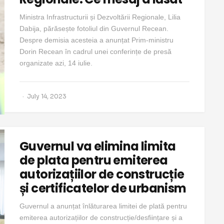
Ministra Infrastructurii și Dezvoltării Regionale, Lilia
Dabija, părăsește fotoliul din Guvernul Recean.
Despre demisia acesteia a anunțat Prim-ministru
Dorin Recean în cadrul unei conferințe de presă
organizate azi, 14 iulie.
July 14, 2023
Guvernul va elimina limita
de plata pentru emiterea
autorizațiilor de construcție
și certificatelor de urbanism
Guvernul a anunțat înlăturarea limitei de plată pentru
emiterea autorizațiilor de construcție/desființare și a