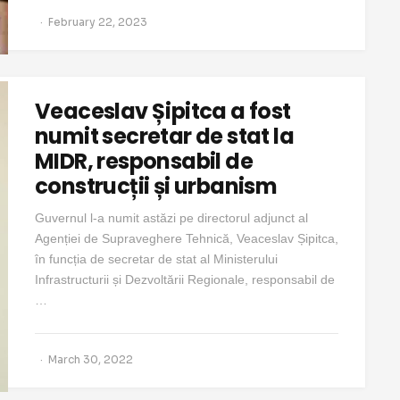
February 22, 2023
Veaceslav Șipitca a fost
numit secretar de stat la
MIDR, responsabil de
construcții și urbanism
Guvernul l-a numit astăzi pe directorul adjunct al
Agenției de Supraveghere Tehnică, Veaceslav Șipitca,
în funcția de secretar de stat al Ministerului
Infrastructurii și Dezvoltării Regionale, responsabil de
…
March 30, 2022