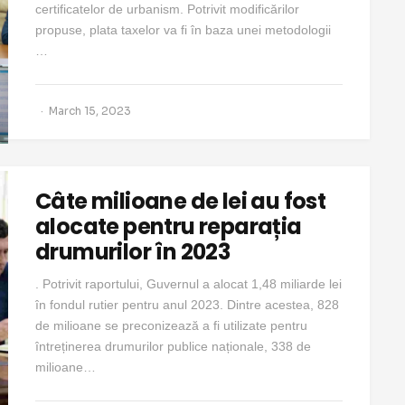
certificatelor de urbanism. Potrivit modificărilor
propuse, plata taxelor va fi în baza unei metodologii
…
March 15, 2023
Câte milioane de lei au fost
alocate pentru reparația
drumurilor în 2023
. Potrivit raportului, Guvernul a alocat 1,48 miliarde lei
în fondul rutier pentru anul 2023. Dintre acestea, 828
de milioane se preconizează a fi utilizate pentru
întreținerea drumurilor publice naționale, 338 de
milioane…