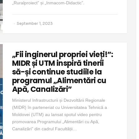
„Ruralproiect” și „Inmacom-Didactic”.
September 1, 2023
„Fii inginerul propriei vieți!”:
MIDR și UTM inspiră tinerii
să-și continue studiile la
programul „Alimentări cu
Apă, Canalizări”
Ministerul Infrastructurii și Dezvoltării Regionale
(MIDR) în parteneriat cu Universitatea Tehnică a
Moldovei (UTM) au lansat spotul video pentru
promovarea Programului „Alimentări cu Apă,
Canalizări” din cadrul Facultății…