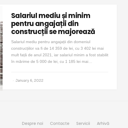
Salariul mediu și minim
pentru angajații din
construcții se majorează
Salariul mediu pentru angajații din domeniul
construcțiilor va fi de 14 359 de lei, cu 3 402 lei mai
mult față de anul 2021, iar salariul minim a fost stabilit
în mărime de 5 000 de lei, cu 1 185 lei mai…
January 6, 2022
Despre noi
Contacte
Servicii
Arhivă