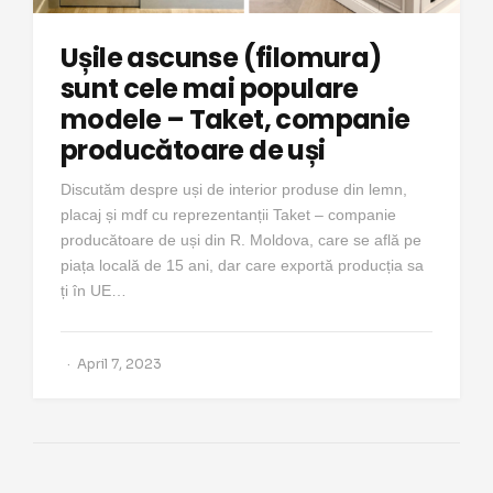
Ușile ascunse (filomura)
sunt cele mai populare
modele – Taket, companie
producătoare de uși
Discutăm despre uși de interior produse din lemn,
placaj și mdf cu reprezentanții Taket – companie
producătoare de uși din R. Moldova, care se află pe
piața locală de 15 ani, dar care exportă producția sa
ți în UE…
April 7, 2023