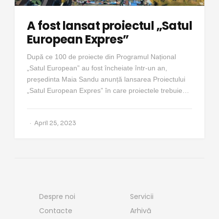
A fost lansat proiectul „Satul
European Expres”
După ce 100 de proiecte din Programul Național
„Satul European” au fost încheiate într-un an,
președinta Maia Sandu anunță lansarea Proiectului
„Satul European Expres” în care proiectele trebuie…
April 25, 2023
Despre noi
Servicii
Contacte
Arhivă