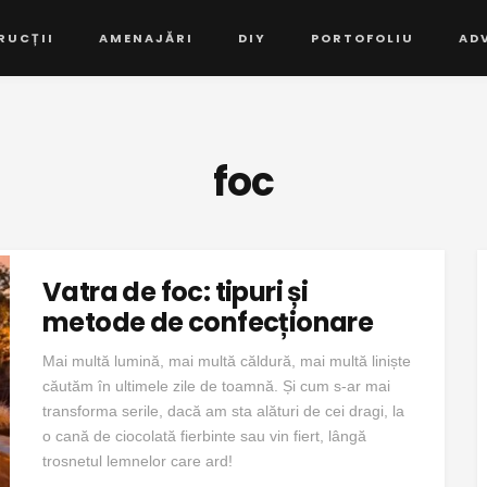
RUCȚII
AMENAJĂRI
DIY
PORTOFOLIU
AD
foc
Vatra de foc: tipuri și
metode de confecționare
Mai multă lumină, mai multă căldură, mai multă liniște
căutăm în ultimele zile de toamnă. Și cum s-ar mai
transforma serile, dacă am sta alături de cei dragi, la
o cană de ciocolată fierbinte sau vin fiert, lângă
trosnetul lemnelor care ard!