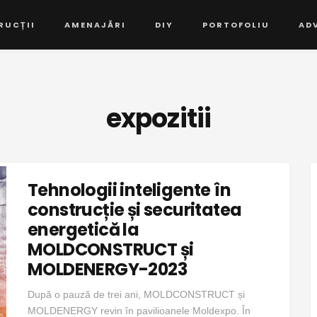
RUCȚII
AMENAJĂRI
DIY
PORTOFOLIU
AD
expozitii
Tehnologii inteligente în
construcție și securitatea
energetică la
MOLDCONSTRUCT și
MOLDENERGY-2023
După o pauză de trei ani, MOLDCONSTRUCT și
MOLDENERGY revin în pavilioanele Moldexpo. În