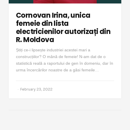
Cornovan Irina, unica
femeie din lista
electricienilor autorizați din
R. Moldova
Știți ce-i lipsește industriei acestei mari a
construcțiilor? O mână de femeie! N-am dat de o
statistică reală a raportului de gen în domeniu, dar în
urma încercărilor noastre de a găsi femeile…
February 23, 2022