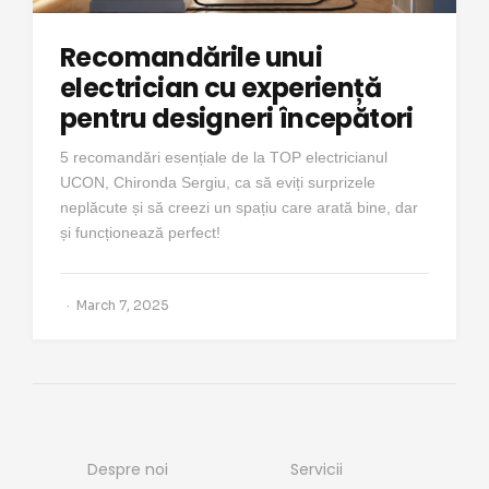
Recomandările unui
electrician cu experiență
pentru designeri începători
5 recomandări esențiale de la TOP electricianul
UCON, Chironda Sergiu, ca să eviți surprizele
neplăcute și să creezi un spațiu care arată bine, dar
și funcționează perfect!
March 7, 2025
Despre noi
Servicii