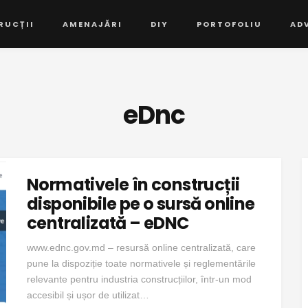
RUCȚII
AMENAJĂRI
DIY
PORTOFOLIU
AD
eDnc
Normativele în construcții
disponibile pe o sursă online
centralizată – eDNC
www.ednc.gov.md – resursă online centralizată, care
pune la dispoziție toate normativele și reglementările
relevante pentru industria construcțiilor, într-un mod
accesibil și ușor de utilizat…