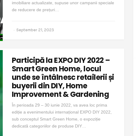
imobiliare actualizate, supuse unor campanii speciale
de reducere de prețuri…
September 21, 2023
Participă la EXPO DIY 2022 –
Smart Green Home, locul
unde se întâlnesc retailerii și
buyerii din DIY, Home
Improvement & Gardening
În perioada 29 – 30 iunie 2022, va avea loc prima
ediție a evenimentului internațional EXPO DIY 2022,
sub conceptul Smart Green Home, o expoziție
dedicată categoriilor de produse DIY…