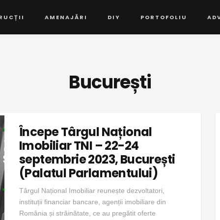
RUCȚII
AMENAJĂRI
DIY
PORTOFOLIU
AD
București
Începe Târgul Național
Imobiliar TNI – 22-24
septembrie 2023, București
(Palatul Parlamentului)
Târgul Național Imobiliar reunește dezvoltatori,
instituții financiar bancare, agenții imobiliare din
România și străinătate, ce au pregătit oferte