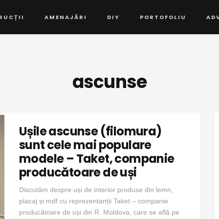
RUCȚII
AMENAJĂRI
DIY
PORTOFOLIU
AD
ascunse
Ușile ascunse (filomura)
sunt cele mai populare
modele – Taket, companie
producătoare de uși
Discutăm despre uși de interior produse din lemn,
placaj și mdf cu reprezentanții Taket – companie
producătoare de uși din R. Moldova, care se află pe