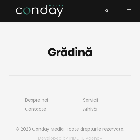
Grădină
Despre noi
Servicii
Contacte
Arhivă
© 2023 Conday Media. Toate drepturile rezervate.
Developed by INDGTL Agency