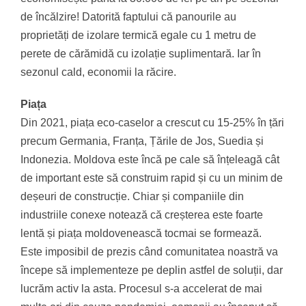
de încălzire! Datorită faptului că panourile au
proprietăți de izolare termică egale cu 1 metru de
perete de cărămidă cu izolație suplimentară. Iar în
sezonul cald, economii la răcire.
Piața
Din 2021, piața eco-caselor a crescut cu 15-25% în țări
precum Germania, Franța, Țările de Jos, Suedia și
Indonezia. Moldova este încă pe cale să înțeleagă cât
de important este să construim rapid și cu un minim de
deșeuri de construcție. Chiar și companiile din
industriile conexe notează că creșterea este foarte
lentă și piața moldovenească tocmai se formează.
Este imposibil de prezis când comunitatea noastră va
începe să implementeze pe deplin astfel de soluții, dar
lucrăm activ la asta. Procesul s-a accelerat de mai