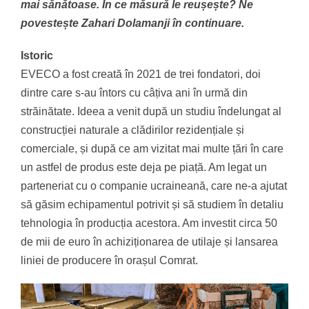
mai sănătoase. În ce măsură le reușește? Ne
povestește Zahari Dolamanji în continuare.
Istoric
EVECO a fost creată în 2021 de trei fondatori, doi
dintre care s-au întors cu câțiva ani în urmă din
străinătate. Ideea a venit după un studiu îndelungat al
construcției naturale a clădirilor rezidențiale și
comerciale, și după ce am vizitat mai multe țări în care
un astfel de produs este deja pe piață. Am legat un
parteneriat cu o companie ucraineană, care ne-a ajutat
să găsim echipamentul potrivit și să studiem în detaliu
tehnologia în producția acestora. Am investit circa 50
de mii de euro în achiziționarea de utilaje și lansarea
liniei de producere în orașul Comrat.