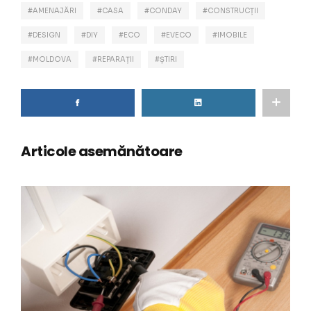
AMENAJĂRI
CASA
CONDAY
CONSTRUCȚII
DESIGN
DIY
ECO
EVECO
IMOBILE
MOLDOVA
REPARAȚII
ȘTIRI
Articole asemănătoare