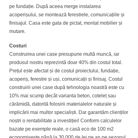
pe fundație. După aceea merge instalarea
acoperișului, se montează ferestrele, comunicațiile și
finisajul. Casa este gata de pictat, montat mobilier și
mutare.
Costuri
Construirea unei case presupune multă muncă, iar
produsul nostru reprezintă doar 40% din costul total.
Prețul este afectat și de costul proiectului, fundație,
acoperiș, ferestre și uși, comunicații și finisaj. Costul
construirii unei case după tehnologia noastră este cu
10% mai scump decât varianta beton, coteleț sau
cărămidă, datorită folosirii materialelor naturale și
implicării mai multor specialiști. Dar garantăm clienților
noștri o rentabilitate a investiției! Conform calculelor
bazate pe exemple reale, o casă eco de 100 m2
economisește până la 30.000 de lei pe an pe sezonul