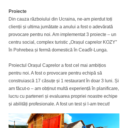
Proiecte
Din cauza războiului din Ucraina, ne-am pierdut toți
clienții și ultima jumătate a anului a fost o adevărată
provocare pentru noi. Am implementat 3 proiecte – un
centru social, complex turistic „Orașul caprelor KOZY”
în Pohrebea și fermă domestică în Ceadîr-Lunga.
Proiectul Orașul Caprelor a fost cel mai ambițios
pentru noi. A fost o provocare pentru echipă să
construiască 17 căsuțe și 1 restaurant în doar 3 luni. Și
am făcut-o – am obținut multă experiență în planificare,
lucru cu parteneri și evaluarea propriei noastre echipe
și abilități profesionale. A fost un test și l-am trecut!