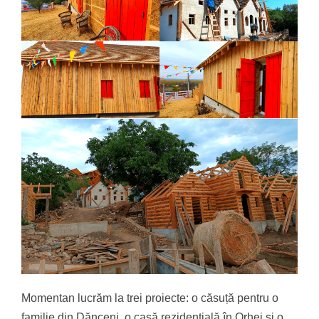
Momentan lucrăm la trei proiecte: o căsuță pentru o
familie din Dănceni, o casă rezidențială în Orhei și o