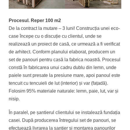
Procesul. Reper 100 m2
De la contract la mutare – 3 luni! Construcția unei eco-
case începe cu o discuție cu clientul, unde se
realizează un proiect de casă, ce urmează a fi verificat
de arhitect. Conform planului elaborat, producem un
set de panouri pentru casă la fabrica noastră. Procesul
constă în fabricarea unui cadru dublu din lemn, unde
paiele sunt presate la presiune mare, apoi panoul este
tencuit cu tencuieli de lut (interior) și var (fațadă).
Folosim 95% materiale naturale: lemn, paie, lut, var și
nisip.
În paralel, pe șantierul clientului se instalează fundația
casei. După producerea întregului set de panouri, se
efectuează livrarea la șantier și montarea panourilor