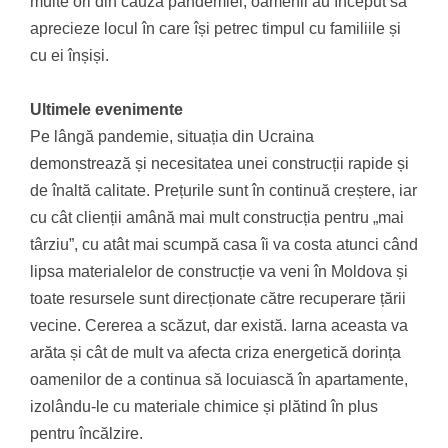
multe ori din cauza pandemiei, oamenii au început să
aprecieze locul în care își petrec timpul cu familiile și
cu ei înșiși.
Ultimele evenimente
Pe lângă pandemie, situația din Ucraina
demonstrează și necesitatea unei construcții rapide și
de înaltă calitate. Prețurile sunt în continuă creștere, iar
cu cât clienții amână mai mult construcția pentru „mai
târziu”, cu atât mai scumpă casa îi va costa atunci când
lipsa materialelor de construcție va veni în Moldova și
toate resursele sunt direcționate către recuperare țării
vecine. Cererea a scăzut, dar există. Iarna aceasta va
arăta și cât de mult va afecta criza energetică dorința
oamenilor de a continua să locuiască în apartamente,
izolându-le cu materiale chimice și plătind în plus
pentru încălzire.