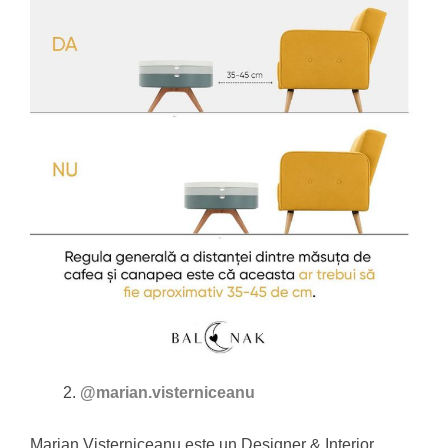
@marian.visterniceanu
Marian Visterniceanu este un Designer & Interior