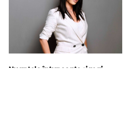
Nuanțele întunecate și mai
intense de albastru ne
stimulează mintea, Chic Design
May 22, 2023