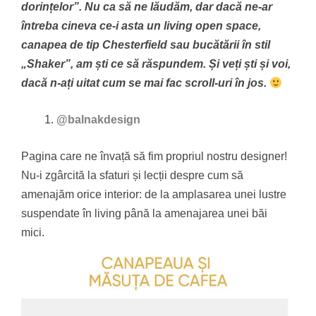
dorințelor”. Nu ca să ne lăudăm, dar dacă ne-ar
întreba cineva ce-i asta un living open space,
canapea de tip Chesterfield sau bucătării în stil
„Shaker”, am ști ce să răspundem. Și veți ști și voi,
dacă n-ați uitat cum se mai fac scroll-uri în jos.
@balnakdesign
Pagina care ne învață să fim propriul nostru designer!
Nu-i zgârcită la sfaturi și lecții despre cum să
amenajăm orice interior: de la amplasarea unei lustre
suspendate în living până la amenajarea unei băi
mici.